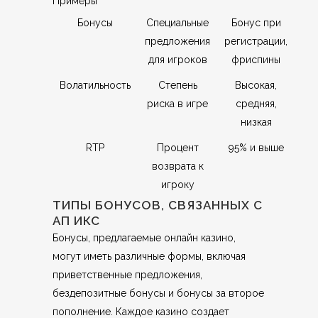
Примеры
Бонусы
Специальные
Бонус при
предложения
регистрации,
для игроков
фриспины
Волатильность
Степень
Высокая,
риска в игре
средняя,
низкая
RTP
Процент
95% и выше
возврата к
игроку
ТИПЫ БОНУСОВ, СВЯЗАННЫХ С
АП ИКС
Бонусы, предлагаемые онлайн казино,
могут иметь различные формы, включая
приветственные предложения,
бездепозитные бонусы и бонусы за второе
пополнение. Каждое казино создает