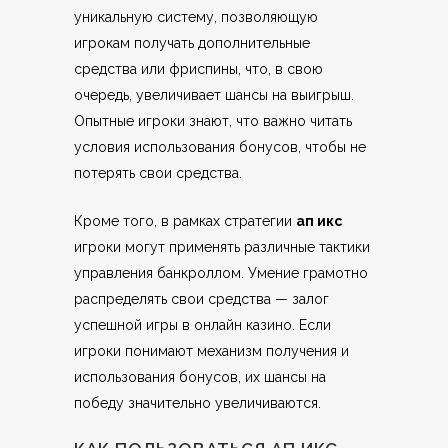
уникальную систему, позволяющую
игрокам получать дополнительные
средства или фриспины, что, в свою
очередь, увеличивает шансы на выигрыш.
Опытные игроки знают, что важно читать
условия использования бонусов, чтобы не
потерять свои средства.
Кроме того, в рамках стратегии
ап икс
игроки могут применять различные тактики
управления банкроллом. Умение грамотно
распределять свои средства — залог
успешной игры в онлайн казино. Если
игроки понимают механизм получения и
использования бонусов, их шансы на
победу значительно увеличиваются.