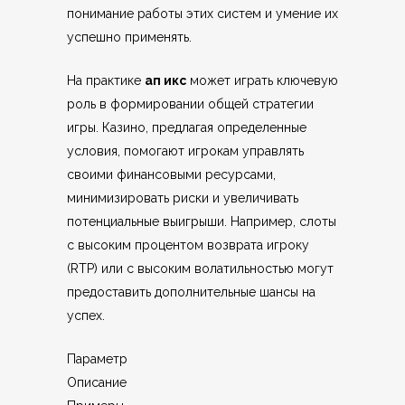
понимание работы этих систем и умение их
успешно применять.
На практике
ап икс
может играть ключевую
роль в формировании общей стратегии
игры. Казино, предлагая определенные
условия, помогают игрокам управлять
своими финансовыми ресурсами,
минимизировать риски и увеличивать
потенциальные выигрыши. Например, слоты
с высоким процентом возврата игроку
(RTP) или с высоким волатильностью могут
предоставить дополнительные шансы на
успех.
Параметр
Описание