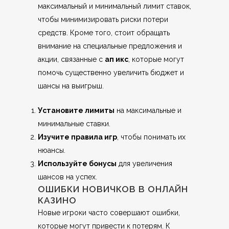
максимальный и минимальный лимит ставок,
чтобы минимизировать риски потери
средств. Кроме того, стоит обращать
внимание на специальные предложения и
акции, связанные с
ап икс
, которые могут
помочь существенно увеличить бюджет и
шансы на выигрыш.
Установите лимиты
на максимальные и
минимальные ставки.
Изучите правила игр
, чтобы понимать их
нюансы.
Используйте бонусы
для увеличения
шансов на успех.
ОШИБКИ НОВИЧКОВ В ОНЛАЙН
КАЗИНО
Новые игроки часто совершают ошибки,
которые могут привести к потерям. К