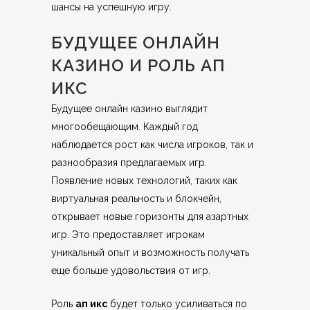
шансы на успешную игру.
БУДУЩЕЕ ОНЛАЙН
КАЗИНО И РОЛЬ АП
ИКС
Будущее онлайн казино выглядит
многообещающим. Каждый год
наблюдается рост как числа игроков, так и
разнообразия предлагаемых игр.
Появление новых технологий, таких как
виртуальная реальность и блокчейн,
открывает новые горизонты для азартных
игр. Это предоставляет игрокам
уникальный опыт и возможность получать
еще больше удовольствия от игр.
Роль
ап икс
будет только усиливаться по