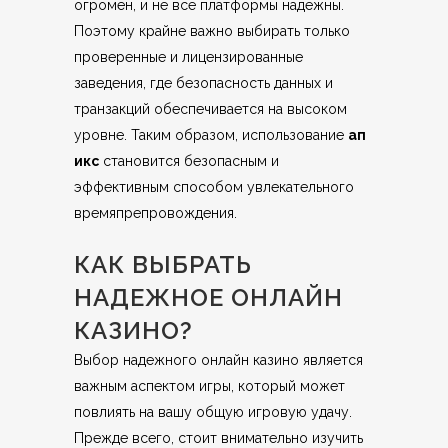
огромен, и не все платформы надежны.
Поэтому крайне важно выбирать только
проверенные и лицензированные
заведения, где безопасность данных и
транзакций обеспечивается на высоком
уровне. Таким образом, использование
ап
икс
становится безопасным и
эффективным способом увлекательного
времяпрепровождения.
КАК ВЫБРАТЬ
НАДЕЖНОЕ ОНЛАЙН
КАЗИНО?
Выбор надежного онлайн казино является
важным аспектом игры, который может
повлиять на вашу общую игровую удачу.
Прежде всего, стоит внимательно изучить