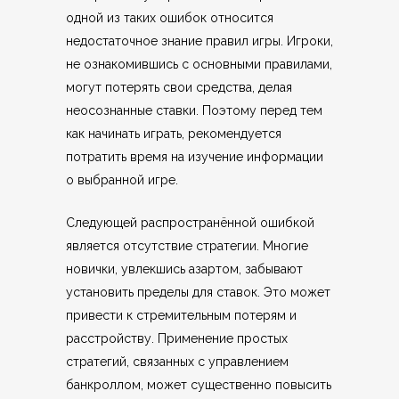
одной из таких ошибок относится
недостаточное знание правил игры. Игроки,
не ознакомившись с основными правилами,
могут потерять свои средства, делая
неосознанные ставки. Поэтому перед тем
как начинать играть, рекомендуется
потратить время на изучение информации
о выбранной игре.
Следующей распространённой ошибкой
является отсутствие стратегии. Многие
новички, увлекшись азартом, забывают
установить пределы для ставок. Это может
привести к стремительным потерям и
расстройству. Применение простых
стратегий, связанных с управлением
банкроллом, может существенно повысить