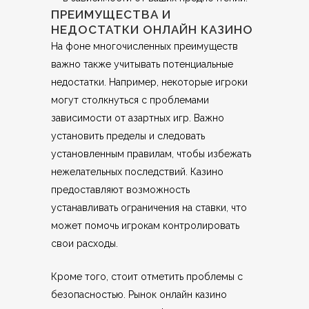
ПРЕИМУЩЕСТВА И
НЕДОСТАТКИ ОНЛАЙН КАЗИНО
На фоне многочисленных преимуществ
важно также учитывать потенциальные
недостатки. Например, некоторые игроки
могут столкнуться с проблемами
зависимости от азартных игр. Важно
установить пределы и следовать
установленным правилам, чтобы избежать
нежелательных последствий. Казино
предоставляют возможность
устанавливать ограничения на ставки, что
может помочь игрокам контролировать
свои расходы.
Кроме того, стоит отметить проблемы с
безопасностью. Рынок онлайн казино