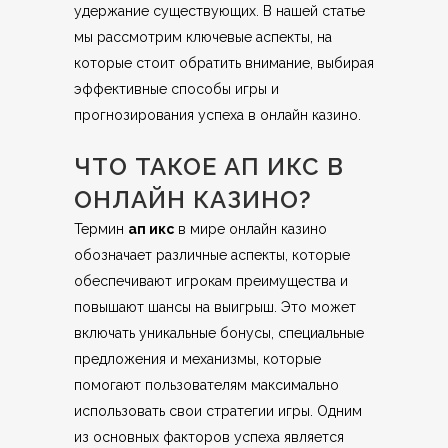
удержание существующих. В нашей статье
мы рассмотрим ключевые аспекты, на
которые стоит обратить внимание, выбирая
эффективные способы игры и
прогнозирования успеха в онлайн казино.
ЧТО ТАКОЕ АП ИКС В
ОНЛАЙН КАЗИНО?
Термин
ап икс
в мире онлайн казино
обозначает различные аспекты, которые
обеспечивают игрокам преимущества и
повышают шансы на выигрыш. Это может
включать уникальные бонусы, специальные
предложения и механизмы, которые
помогают пользователям максимально
использовать свои стратегии игры. Одним
из основных факторов успеха является