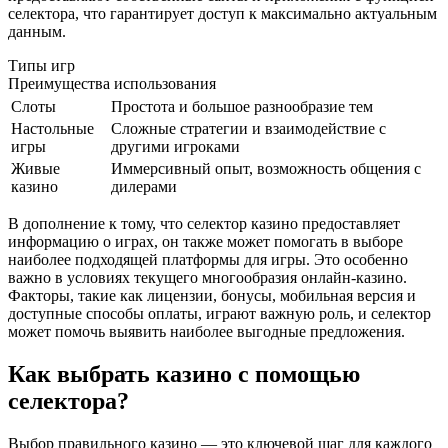
селектора, что гарантирует доступ к максимально актуальным
данным.
Типы игр
Преимущества использования
Слоты
Простота и большое разнообразие тем
Настольные
Сложные стратегии и взаимодействие с
игры
другими игроками
Живые
Иммерсивный опыт, возможность общения с
казино
дилерами
В дополнение к тому, что селектор казино предоставляет
информацию о играх, он также может помогать в выборе
наиболее подходящей платформы для игры. Это особенно
важно в условиях текущего многообразия онлайн-казино.
Факторы, такие как лицензии, бонусы, мобильная версия и
доступные способы оплаты, играют важную роль, и селектор
может помочь выявить наиболее выгодные предложения.
Как выбрать казино с помощью
селектора?
Выбор правильного казино — это ключевой шаг для каждого