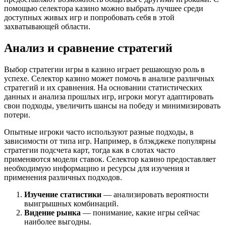
помощью селектора казино можно выбрать лучшее среди
доступных живых игр и попробовать себя в этой
захватывающей области.
Анализ и сравнение стратегий
Выбор стратегии игры в казино играет решающую роль в
успехе. Селектор казино может помочь в анализе различных
стратегий и их сравнения. На основании статистических
данных и анализа прошлых игр, игроки могут адаптировать
свои подходы, увеличить шансы на победу и минимизировать
потери.
Опытные игроки часто используют разные подходы, в
зависимости от типа игр. Например, в блэкджеке популярны
стратегии подсчета карт, тогда как в слотах часто
применяются модели ставок. Селектор казино предоставляет
необходимую информацию и ресурсы для изучения и
применения различных подходов.
Изучение статистики
— анализировать вероятности
выигрышных комбинаций.
Видение рынка
— понимание, какие игры сейчас
наиболее выгодны.