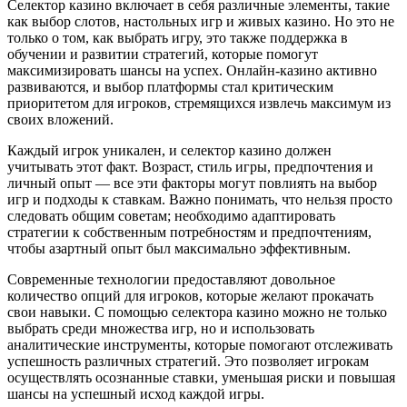
Селектор казино включает в себя различные элементы, такие
как выбор слотов, настольных игр и живых казино. Но это не
только о том, как выбрать игру, это также поддержка в
обучении и развитии стратегий, которые помогут
максимизировать шансы на успех. Онлайн-казино активно
развиваются, и выбор платформы стал критическим
приоритетом для игроков, стремящихся извлечь максимум из
своих вложений.
Каждый игрок уникален, и селектор казино должен
учитывать этот факт. Возраст, стиль игры, предпочтения и
личный опыт — все эти факторы могут повлиять на выбор
игр и подходы к ставкам. Важно понимать, что нельзя просто
следовать общим советам; необходимо адаптировать
стратегии к собственным потребностям и предпочтениям,
чтобы азартный опыт был максимально эффективным.
Современные технологии предоставляют довольное
количество опций для игроков, которые желают прокачать
свои навыки. С помощью селектора казино можно не только
выбрать среди множества игр, но и использовать
аналитические инструменты, которые помогают отслеживать
успешность различных стратегий. Это позволяет игрокам
осуществлять осознанные ставки, уменьшая риски и повышая
шансы на успешный исход каждой игры.