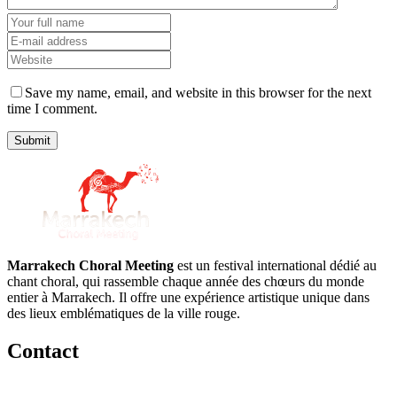
Save my name, email, and website in this browser for the next
time I comment.
Marrakech Choral Meeting
est un festival international dédié au
chant choral, qui rassemble chaque année des chœurs du monde
entier à Marrakech. Il offre une expérience artistique unique dans
des lieux emblématiques de la ville rouge.
Contact