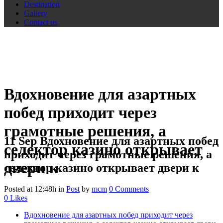
Destination
Gallery
Contact us
Вдохновение для азартных
побед приходит через
грамотные решения, а
11 Sep
Вдохновение для азартных побед
селектор казино открывает
приходит через грамотные решения, а
двери к
селектор казино открывает двери к
Posted at 12:48h
in
Post
by
mcm
0 Comments
0
Likes
Вдохновение для азартных побед приходит через