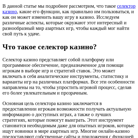
В данной статье мы подробнее рассмотрим, что такое
селектор
казино
, какие его функции, как правильно им пользоваться, и
как он может изменить вашу игру в казино. Исследуем
различные аспекты, которые окружают этот интересный и
разнообразный мир азартных игр, чтобы каждый мог найти
свой путь к удаче.
Что такое селектор казино?
Селектор казино представляет собой платформу или
программное обеспечение, предназначенное для помощи
игрокам в выборе игр и стратегий ставок. Это может
включать в себя аналитические инструменты, статистику и
варианты игр на различных платформах. Все эти особенности
направлены на то, чтобы упростить игровой процесс, сделав
его более увлекательным и прозрачным.
Основная цель селектора казино заключается в
предоставлении игрокам возможности получать актуальную
информацию о доступных играх, а также о лучших
стратегиях, которые помогут выиграть. Этот инструмент
становится необходимым даже для опытных игроков, которые
ищут новинки в мире азартных игр. Многие онлайн-казино
предоставляют собственные сайты и приложения с функцией