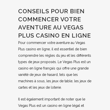
CONSEILS POUR BIEN
COMMENCER VOTRE
AVENTURE AU VEGAS
PLUS CASINO EN LIGNE
Pour commencer votre aventure au Vegas
Plus casino en ligne, il est essentiel de bien
comprendre les règles du jeu et les différents
types de jeux proposés. Le Vegas Plus est un
casino en ligne français qui offre une grande
variété de jeux de hasard, tels que les
machines à sous, les jeux de table, les jeux de
cartes et les jeux de loterie.
Il est également important de noter que le
Vegas Plus est un casino en ligne légal et