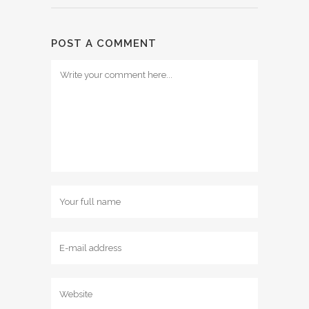
POST A COMMENT