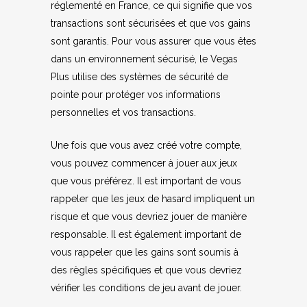
réglementé en France, ce qui signifie que vos
transactions sont sécurisées et que vos gains
sont garantis. Pour vous assurer que vous êtes
dans un environnement sécurisé, le Vegas
Plus utilise des systèmes de sécurité de
pointe pour protéger vos informations
personnelles et vos transactions.
Une fois que vous avez créé votre compte,
vous pouvez commencer à jouer aux jeux
que vous préférez. Il est important de vous
rappeler que les jeux de hasard impliquent un
risque et que vous devriez jouer de manière
responsable. Il est également important de
vous rappeler que les gains sont soumis à
des règles spécifiques et que vous devriez
vérifier les conditions de jeu avant de jouer.