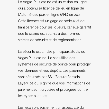
Le Vegas Plus casino est un casino en ligne
qui a obtenu sa licence de jeu en ligne de
l’Autorité des jeux en ligne (AFL) en 2019.
Cette licence est un gage de sérieux et de
transparence pour les joueurs, car elle garantit
que le casino est soumis à des normes
strictes de sécurité et de réglementation.
La sécurité est un des principaux atouts du
Vegas Plus casino. Le site utilise des
systèmes de sécurité de pointe pour protéger
vos données et vos dépôts. Les paiements
sont sécurisés par SSL (Secure Sockets
Layer), ce qui signifie que vos informations de
paiement sont cryptées et protégées contre
les cyber-attaques.
Les jeux sont également un aspect clé du