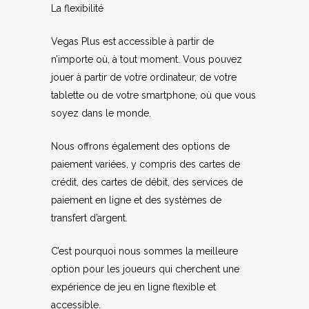
La flexibilité
Vegas Plus est accessible à partir de
n’importe où, à tout moment. Vous pouvez
jouer à partir de votre ordinateur, de votre
tablette ou de votre smartphone, où que vous
soyez dans le monde.
Nous offrons également des options de
paiement variées, y compris des cartes de
crédit, des cartes de débit, des services de
paiement en ligne et des systèmes de
transfert d’argent.
C’est pourquoi nous sommes la meilleure
option pour les joueurs qui cherchent une
expérience de jeu en ligne flexible et
accessible.