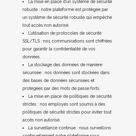
La mise en place d’un système de sécurité
robuste : notre plateforme est protégée par
un système de sécurité robuste qui empêche
tout accès non autorisé.
L’utilisation de protocoles de sécurité
SSL/TLS : nos communications sont chiffrées
pour garantir la confidentialité de vos
données.
La stockage des données de manière
sécurisée : nos données sont stockées dans
des bases de données sécurisées et
protégées par des mots de passe forts.
La mise en place de politiques de sécurité
strictes : nos employés sont soumis à des
politiques de sécurité strictes pour éviter tout
accès non autorisé.
La surveillance continue : nous surveillons
continuellement notre plateforme pour