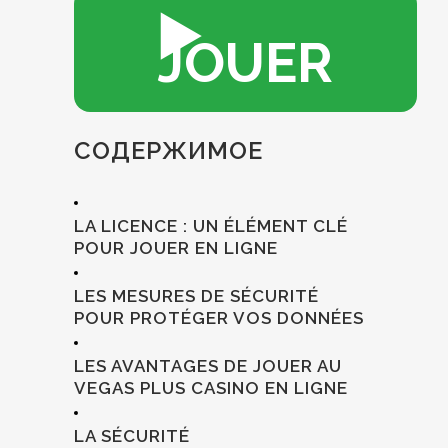
▶️
JOUER
СОДЕРЖИМОЕ
LA LICENCE : UN ÉLÉMENT CLÉ
POUR JOUER EN LIGNE
LES MESURES DE SÉCURITÉ
POUR PROTÉGER VOS DONNÉES
LES AVANTAGES DE JOUER AU
VEGAS PLUS CASINO EN LIGNE
LA SÉCURITÉ