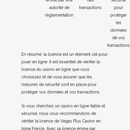
émise par une
des
sécurité
autorité de
transactions
pour
réglementation
protéger
les
données
de vos
transactions
En résumé, la licence est un élément clé pour
jouer en ligne. Il est essentiel de vérifier la
licence du casino en ligne que vous
choisissez et de vous assurer que les
mesures de sécurité sont en place pour
protéger vos données et vos transactions.
Si vous cherchez un casino en ligne fiable et
sécurisé, nous vous recommandons de
vérifier la licence de Vegas Plus Casino en
ligne France. Avec sa licence émise par