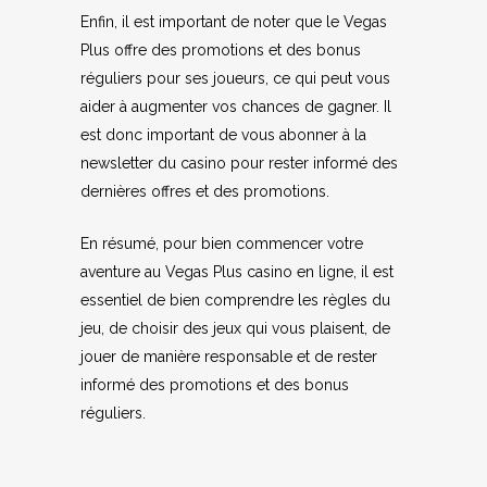
Enfin, il est important de noter que le Vegas
Plus offre des promotions et des bonus
réguliers pour ses joueurs, ce qui peut vous
aider à augmenter vos chances de gagner. Il
est donc important de vous abonner à la
newsletter du casino pour rester informé des
dernières offres et des promotions.
En résumé, pour bien commencer votre
aventure au Vegas Plus casino en ligne, il est
essentiel de bien comprendre les règles du
jeu, de choisir des jeux qui vous plaisent, de
jouer de manière responsable et de rester
informé des promotions et des bonus
réguliers.