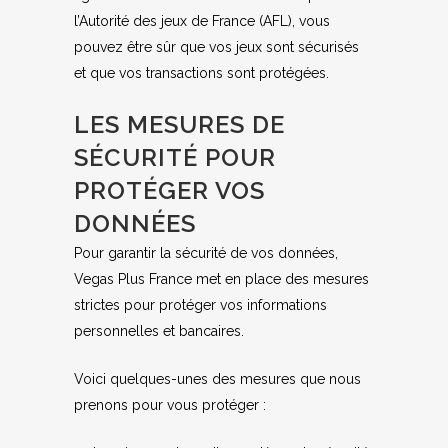
l’Autorité des jeux de France (AFL), vous
pouvez être sûr que vos jeux sont sécurisés
et que vos transactions sont protégées.
LES MESURES DE
SÉCURITÉ POUR
PROTÉGER VOS
DONNÉES
Pour garantir la sécurité de vos données,
Vegas Plus France met en place des mesures
strictes pour protéger vos informations
personnelles et bancaires.
Voici quelques-unes des mesures que nous
prenons pour vous protéger :