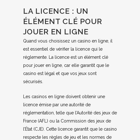
LA LICENCE : UN
ÉLÉMENT CLÉ POUR
JOUER EN LIGNE
Quand vous choisissez un casino en ligne, il
est essentiel de vérifier la licence qui le
réglemente. La licence est un élément clé
pour jouer en ligne, car elle garantit que le
casino est légal et que vos jeux sont
sécurisés.
Les casinos en ligne doivent obtenir une
licence émise par une autorité de
réglementation, telle que l’Autorité des jeux de
France (AFL) ou la Commission des jeux de
l’État (CJE). Cette licence garantit que le casino
respecte les règles de jeu et les normes de