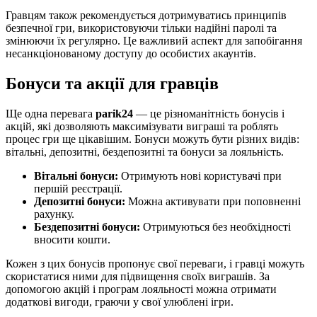
Гравцям також рекомендується дотримуватись принципів
безпечної гри, використовуючи тільки надійні паролі та
змінюючи їх регулярно. Це важливий аспект для запобігання
несанкціонованому доступу до особистих акаунтів.
Бонуси та акції для гравців
Ще одна перевага
parik24
— це різноманітність бонусів і
акцій, які дозволяють максимізувати виграші та роблять
процес гри ще цікавішим. Бонуси можуть бути різних видів:
вітальні, депозитні, бездепозитні та бонуси за лояльність.
Вітальні бонуси:
Отримують нові користувачі при
першій реєстрації.
Депозитні бонуси:
Можна активувати при поповненні
рахунку.
Бездепозитні бонуси:
Отримуються без необхідності
вносити кошти.
Кожен з цих бонусів пропонує свої переваги, і гравці можуть
скористатися ними для підвищення своїх виграшів. За
допомогою акцій і програм лояльності можна отримати
додаткові вигоди, граючи у свої улюблені ігри.