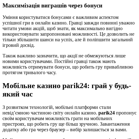
Максимізація виграшів через бонуси
Уміння користуватися бонусами є важливим аспектом
успішної гри в онлайн казино. Гравці завжди повинні уважно
читати умови акцій, щоб знати, як максимально вигідно
використовувати запропоновані можливості. Це дозволить не
тільки збільшити шанси на успіх, але й поліпшити загальний
ігровий досвід.
Також важливо зазначити, що акції не обмежуються лише
новими користувачами. Постійні гравці також мають
можливість отримувати бонуси, що робить гру привабливою
протягом тривалого часу.
Мобільне казино parik24: грай у будь-
який час
З розвитком технологій, мобільні платформи стали
невід’ємною частиною світу онлайн казино.
parik24
пропонує
своїм користувачам можливість грати на мобільних
пристроях, що робить гру ще більш зручною. Завантаження
додатку або гра через браузер – вибір залишається за вами.