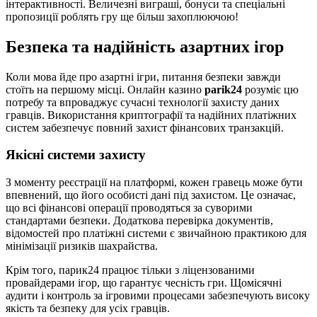
інтерактивності. Величезні виграші, бонуси та спеціальні
пропозиції роблять гру ще більш захоплюючою!
Безпека та надійність азартних ігор
Коли мова йде про азартні ігри, питання безпеки завжди
стоїть на першому місці. Онлайн казино
parik24
розуміє цю
потребу та впроваджує сучасні технології захисту даних
гравців. Використання криптографії та надійних платіжних
систем забезпечує повний захист фінансових транзакцій.
Якісні системи захисту
З моменту реєстрації на платформі, кожен гравець може бути
впевнений, що його особисті дані під захистом. Це означає,
що всі фінансові операції проводяться за суворими
стандартами безпеки. Додаткова перевірка документів,
відомостей про платіжні системи є звичайною практикою для
мінімізації ризиків шахрайства.
Крім того, парик24 працює тільки з ліцензованими
провайдерами ігор, що гарантує чесність гри. Щомісячні
аудити і контроль за ігровими процесами забезпечують високу
якість та безпеку для усіх гравців.