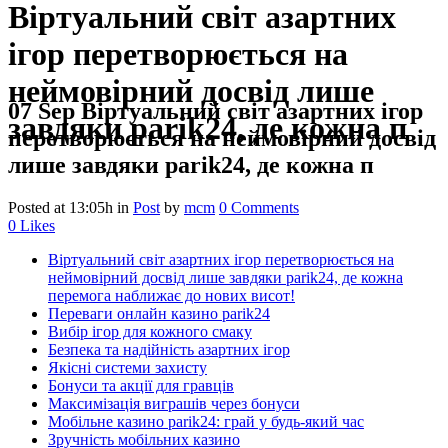
Віртуальний світ азартних
ігор перетворюється на
неймовірний досвід лише
07 Sep
Віртуальний світ азартних ігор
завдяки parik24, де кожна п
перетворюється на неймовірний досвід
лише завдяки parik24, де кожна п
Posted at 13:05h
in
Post
by
mcm
0 Comments
0
Likes
Віртуальний світ азартних ігор перетворюється на
неймовірний досвід лише завдяки parik24, де кожна
перемога наближає до нових висот!
Переваги онлайн казино parik24
Вибір ігор для кожного смаку
Безпека та надійність азартних ігор
Якісні системи захисту
Бонуси та акції для гравців
Максимізація виграшів через бонуси
Мобільне казино parik24: грай у будь-який час
Зручність мобільних казино